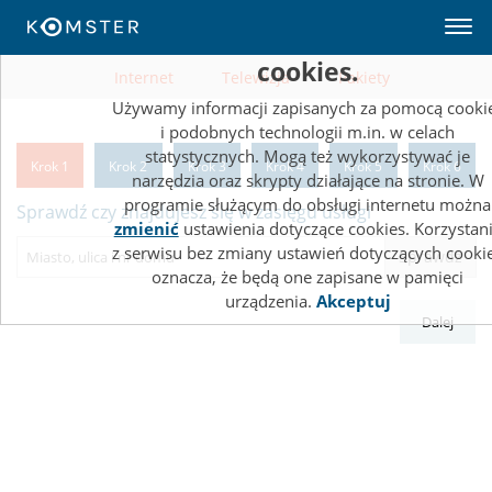
Ta strona wykorzystuje pliki
cookies.
Internet
Telewizja
Pakiety
Używamy informacji zapisanych za pomocą cooki
i podobnych technologii m.in. w celach
statystycznych. Mogą też wykorzystywać je
Krok 1
Krok 2
Krok 3
Krok 4
Krok 5
Krok 6
narzędzia oraz skrypty działające na stronie. W
programie służącym do obsługi internetu można
Sprawdź czy znajdujesz się w zasięgu usługi
zmienić
ustawienia dotyczące cookies. Korzystan
z serwisu bez zmiany ustawień dotyczących cooki
Sprawdź
oznacza, że będą one zapisane w pamięci
urządzenia.
Akceptuj
Dalej