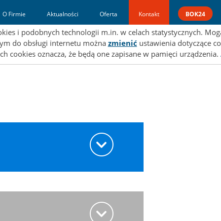
a strona wykorzystuje pliki cookies.
O Firmie
Aktualności
Oferta
Kontakt
BOK24
es i podobnych technologii m.in. w celach statystycznych. Mogą
ącym do obsługi internetu można
zmienić
ustawienia dotyczące co
ch cookies oznacza, że będą one zapisane w pamięci urządzenia.