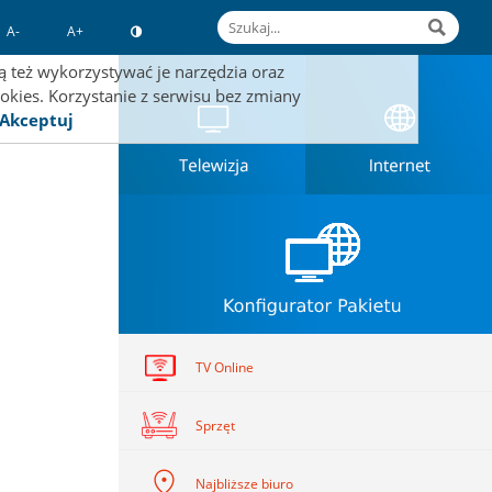
A-
A+
 też wykorzystywać je narzędzia oraz
okies. Korzystanie z serwisu bez zmiany
Akceptuj
TV Online
Sprzęt
Najbliższe biuro