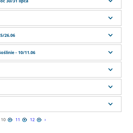
noc 30/31 lipca
25/26.06
ślinie - 10/11.06
10
11
12
›