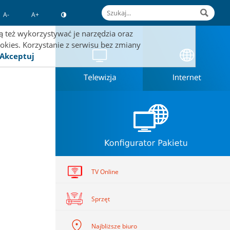
A-
A+
 też wykorzystywać je narzędzia oraz
okies. Korzystanie z serwisu bez zmiany
Akceptuj
TV Online
Sprzęt
Najbliższe biuro