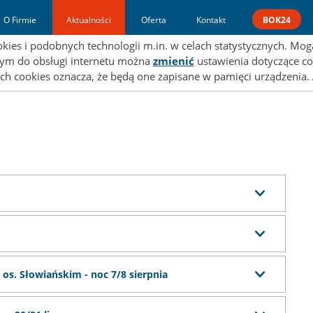
a strona wykorzystuje pliki cookies.
O Firmie
Aktualności
Oferta
Kontakt
BOK24
es i podobnych technologii m.in. w celach statystycznych. Mogą
ącym do obsługi internetu można
zmienić
ustawienia dotyczące co
ch cookies oznacza, że będą one zapisane w pamięci urządzenia.
 os. Słowiańskim - noc 7/8 sierpnia