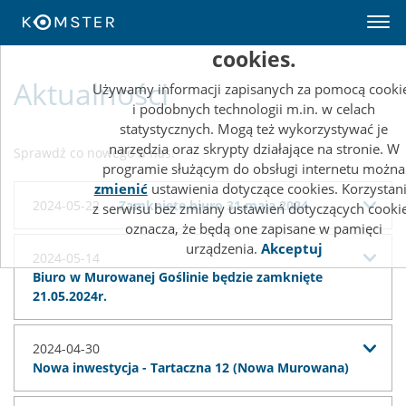
Ta strona wykorzystuje pliki
cookies.
Aktualności
Używamy informacji zapisanych za pomocą cooki
i podobnych technologii m.in. w celach
statystycznych. Mogą też wykorzystywać je
narzędzia oraz skrypty działające na stronie. W
Sprawdź co nowego u nas!
programie służącym do obsługi internetu można
zmienić
ustawienia dotyczące cookies. Korzystan
2024-05-22
Zamknięte biuro 31.maja 2024
z serwisu bez zmiany ustawień dotyczących cooki
oznacza, że będą one zapisane w pamięci
urządzenia.
Akceptuj
2024-05-14
Biuro w Murowanej Goślinie będzie zamknięte
21.05.2024r.
2024-04-30
Nowa inwestycja - Tartaczna 12 (Nowa Murowana)