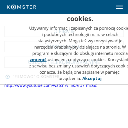
Ta strona wykorzystuje pliki
cookies.
Używamy informacji zapisanych za pomocą cooki
O FIRMIE
i podobnych technologii m.in. w celach
statystycznych. Mogą też wykorzystywać je
WYDARZENIA
narzędzia oraz skrypty działające na stronie. W
programie służącym do obsługi internetu można
zmienić
ustawienia dotyczące cookies. Korzystan
USŁUGI TELEKOMUNIKACYJNE
z serwisu bez zmiany ustawień dotyczących cooki
oznacza, że będą one zapisane w pamięci
"FILMOWO" O KOMSTER
urządzenia.
Akceptuj
http://www.youtube.com/watch?v=5k76U7-mZGc